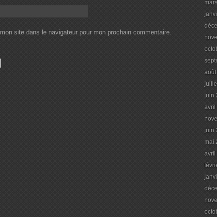
mars
janv
déc
 mon site dans le navigateur pour mon prochain commentaire.
nov
octo
sept
août
juill
juin
avri
nov
juin
mai 
avri
févr
janv
déc
nov
octo