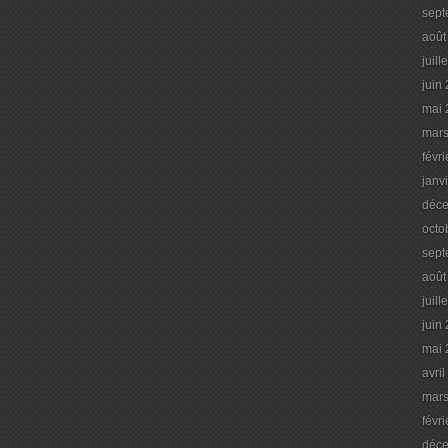
sept
août
juill
juin
mai 
mars
févr
janv
déc
octo
sept
août
juill
juin
mai 
avri
mars
févr
déc