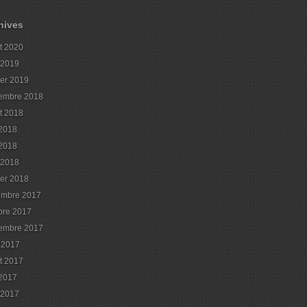
hives
et 2020
l 2019
ier 2019
embre 2018
et 2018
 2018
2018
l 2018
ier 2018
embre 2017
bre 2017
embre 2017
 2017
et 2017
 2017
l 2017