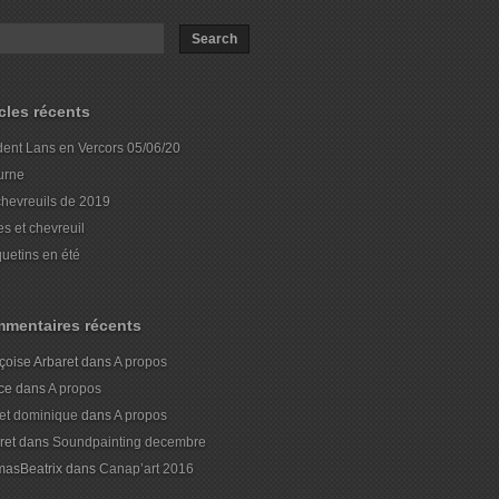
icles récents
dent Lans en Vercors 05/06/20
urne
chevreuils de 2019
es et chevreuil
uetins en été
mentaires récents
çoise Arbaret
dans
A propos
ice
dans
A propos
et dominique
dans
A propos
ret
dans
Soundpainting decembre
asBeatrix
dans
Canap’art 2016