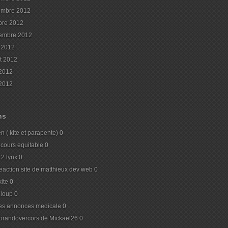
embre 2012
bre 2012
embre 2012
 2012
et 2012
 2012
2012
ns
n ( kite et parapente)
0
cours equitable
0
l 2 lynx
0
action
site de matthieux dev web 0
ite
0
loup
0
tes annonces medicale
0
orandovercors de Mickael26
0