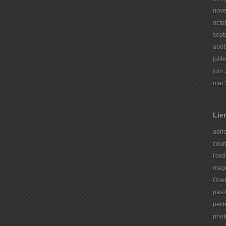
nov
octo
sept
août
juill
juin
mai 
Lie
adrie
coun
l'oei
mage
Onek
pas2
peti
phot