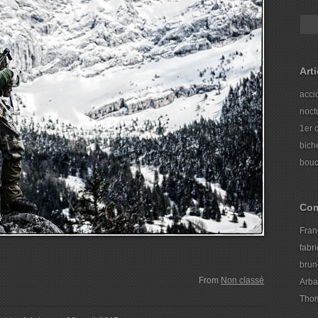
Art
acci
noct
1er 
bich
bouq
Com
Fran
fabr
brun
From
Non classé
Arba
Thom