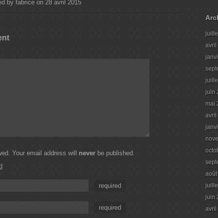
d by fabrice on 28 avril 2015
Arc
juill
ent
avri
janv
sept
juill
juin
mai 
avri
janv
nov
octo
ed. Your email address will
never
be published.
sept
d
août
required
juill
juin
required
avri