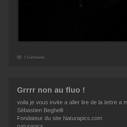
2 Comments
Grrrr non au fluo !
voila je vous invite a aller lire de la lettre a
Sébastien Beghelli
Fondateur du site Naturapics.com
naturapics