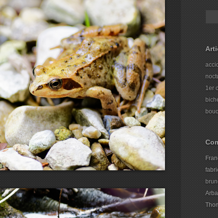
Art
acci
noct
1er 
bich
bouq
Com
Fran
fabr
brun
Arba
Thom