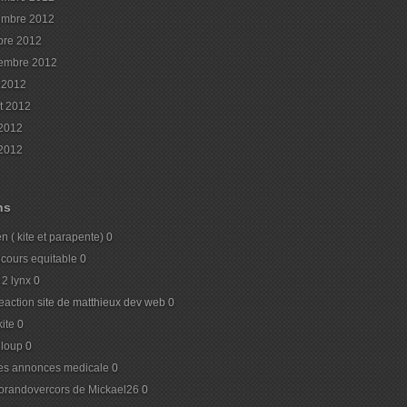
embre 2012
bre 2012
embre 2012
 2012
et 2012
 2012
2012
ns
n ( kite et parapente)
0
cours equitable
0
l 2 lynx
0
action
site de matthieux dev web 0
ite
0
loup
0
tes annonces medicale
0
orandovercors de Mickael26
0