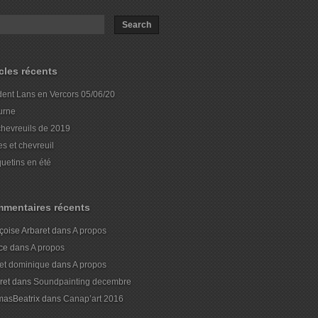
icles récents
dent Lans en Vercors 05/06/20
urne
chevreuils de 2019
es et chevreuil
uetins en été
mentaires récents
çoise Arbaret
dans
A propos
ice
dans
A propos
et dominique
dans
A propos
ret
dans
Soundpainting decembre
asBeatrix
dans
Canap’art 2016