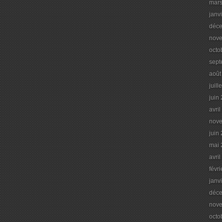
mars
janv
déc
nov
octo
sept
août
juill
juin
avri
nov
juin
mai 
avri
févr
janv
déc
nov
octo