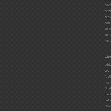
nov
octo
sept
août
juill
juin
mai 
Lie
adrie
coun
l'oei
mage
Onek
pas2
peti
phot