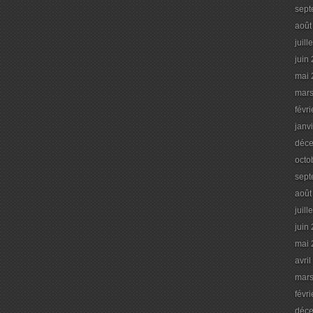
sept
août
juill
juin
mai 
mars
févr
janv
déc
octo
sept
août
juill
juin
mai 
avri
mars
févr
déc