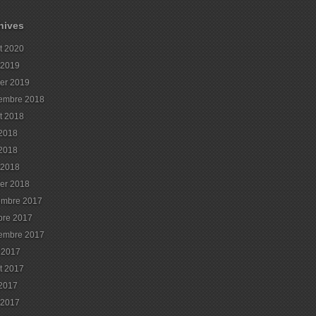
hives
et 2020
l 2019
ier 2019
embre 2018
et 2018
 2018
2018
l 2018
ier 2018
embre 2017
bre 2017
embre 2017
 2017
et 2017
 2017
l 2017