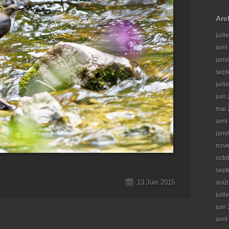
Arc
juill
avri
janv
sept
juill
juin
mai 
avri
janv
nov
octo
sept
13 Juin 2015
août
juill
juin
avri